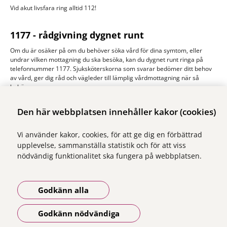
Vid akut livsfara ring alltid 112!
1177 - rådgivning dygnet runt
Om du är osäker på om du behöver söka vård för dina symtom, eller
undrar vilken mottagning du ska besöka, kan du dygnet runt ringa på
telefonnummer 1177. Sjuksköterskorna som svarar bedömer ditt behov
av vård, ger dig råd och vägleder till lämplig vårdmottagning när så
behövs.
Du kan även besöka 1177.se för mer information om kropp, hälsa och
Den här webbplatsen innehåller kakor (cookies)
sjukdom.
1177.se
Vi använder kakor, cookies, för att ge dig en förbättrad
upplevelse, sammanställa statistik och för att viss
nödvändig funktionalitet ska fungera på webbplatsen.
Godkänn alla
Vi ingår i Stockholms läns sjukvårdsområde som erbjuder hälso- och
sjukvård i Region Stockholms regi.
Godkänn nödvändiga
Samtliga bilder på webbplatsen är tagna av fotograf Yanan Li om inget