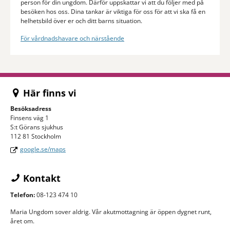
person för din ungdom. Därför uppskattar vi att du följer med på
besöken hos oss. Dina tankar är viktiga för oss för att vi ska få en
helhetsbild över er och ditt barns situation.
För vårdnadshavare och närstående
Här finns vi
Besöksadress
Finsens väg 1
S:t Görans sjukhus
112 81 Stockholm
google.se/maps
Kontakt
Telefon:
08-123 474 10
Maria Ungdom sover aldrig. Vår akutmottagning är öppen dygnet runt,
året om.