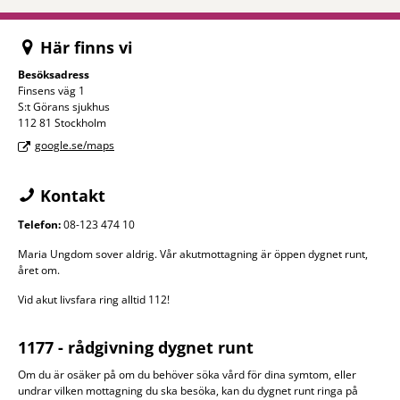
Här finns vi
Besöksadress
Finsens väg 1
S:t Görans sjukhus
112 81 Stockholm
google.se/maps
Kontakt
Telefon:
08-123 474 10
Maria Ungdom sover aldrig. Vår akutmottagning är öppen dygnet runt,
året om.
Vid akut livsfara ring alltid 112!
1177 - rådgivning dygnet runt
Om du är osäker på om du behöver söka vård för dina symtom, eller
undrar vilken mottagning du ska besöka, kan du dygnet runt ringa på