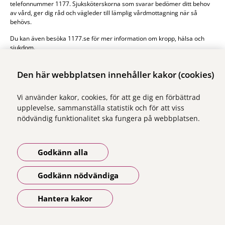
telefonnummer 1177. Sjuksköterskorna som svarar bedömer ditt behov
av vård, ger dig råd och vägleder till lämplig vårdmottagning när så
behövs.
Du kan även besöka 1177.se för mer information om kropp, hälsa och
sjukdom.
1177.se
Den här webbplatsen innehåller kakor (cookies)
Vi använder kakor, cookies, för att ge dig en förbättrad
upplevelse, sammanställa statistik och för att viss
nödvändig funktionalitet ska fungera på webbplatsen.
Vi ingår i Stockholms läns sjukvårdsområde som erbjuder hälso- och
sjukvård i Region Stockholms regi.
Godkänn alla
Samtliga bilder på webbplatsen är tagna av fotograf Yanan Li om inget
annat namn anges.
Godkänn nödvändiga
Om webbplatsen
Tillgänglighetsredogörelse
Hantera kakor
Öppna meny