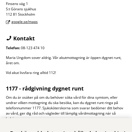
Finsens väg 1
S:t Görans sjukhus
112 81 Stockholm
google.se/maps
Kontakt
Telefon:
08-123 474 10
Maria Ungdom sover aldrig. Vår akutmottagning är öppen dygnet runt,
året om.
Vid akut livsfara ring alltid 112!
1177 - rådgivning dygnet runt
Om du är osäker på om du behöver söka vård för dina symtom, eller
undrar vilken mottagning du ska besöka, kan du dygnet runt ringa på
telefonnummer 1177. Sjuksköterskorna som svarar bedömer ditt behov
av vård, ger dig råd och vägleder till lämplig vårdmottagning när så
behövs.
Du kan även besöka 1177.se för mer information om kropp, hälsa och