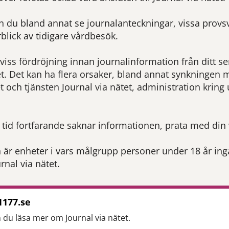
an du bland annat se journalanteckningar, vissa prov
blick av tidigare vårdbesök.
n viss fördröjning innan journalinformation från ditt s
et. Det kan ha flera orsaker, bland annat synkningen m
 och tjänsten Journal via nätet, administration kring u
tid fortfarande saknar informationen, prata med din 
 är enheter i vars målgrupp personer under 18 år ingår
urnal via nätet.
1177.se
 du läsa mer om Journal via nätet.