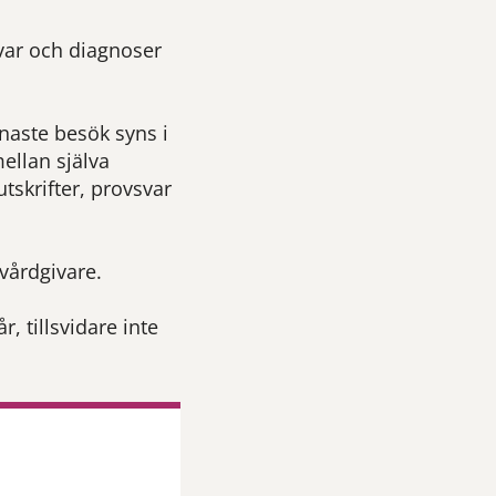
svar och diagnoser
enaste besök syns i
ellan själva
tskrifter, provsvar
vårdgivare.
, tillsvidare inte