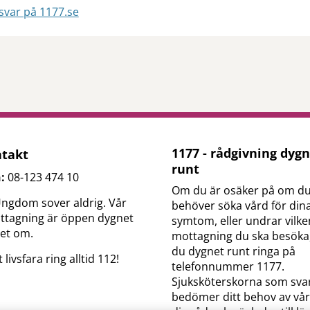
svar på 1177.se
tt öppna delningsalternativ.
1177 - rådgivning dyg
takt
runt
n:
08-123 474 10
Om du är osäker på om d
ngdom sover aldrig. Vår
behöver söka vård för din
ttagning är öppen dygnet
symtom, eller undrar vilke
ret om.
mottagning du ska besöka
du dygnet runt ringa på
 livsfara ring alltid 112!
telefonnummer 1177.
Sjuksköterskorna som sva
bedömer ditt behov av vår