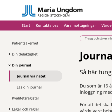
Start
Kontakta oss
Våra mottagningar
Vårde
Trygg och säker vå
Patientsäkerhet
Journa
Din delaktighet
Din journal
Så här funge
Journal via nätet
Du som är 16 år 
Läs din journal
inloggning med
Kvalitetsregister
För att det ska
Lagar och regler
vårdgivare behö