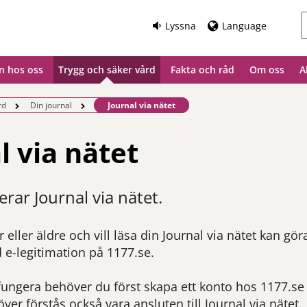
Lyssna
Language
n hos oss
Trygg och säker vård
Fakta och råd
Om oss
A
Befintlig sida:
rd
Din journal
Journal via nätet
l via nätet
rar Journal via nätet.
eller äldre och vill läsa din Journal via nätet kan gör
 e-legitimation på 1177.se.
 fungera behöver du först skapa ett konto hos 1177.se 
ver förstås också vara ansluten till Journal via nätet.