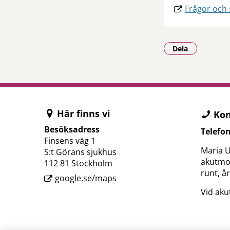
Frågor och 
Dela
- Klicka för a
Här finns vi
Kon
Besöksadress
Telefo
Finsens väg 1
Maria U
S:t Görans sjukhus
akutmo
112 81 Stockholm
runt, å
google.se/maps
Vid akut