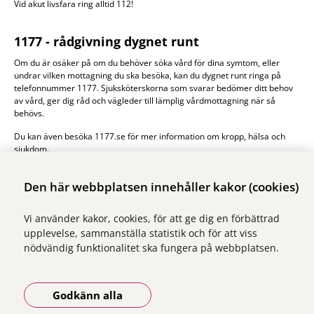
Vid akut livsfara ring alltid 112!
1177 - rådgivning dygnet runt
Om du är osäker på om du behöver söka vård för dina symtom, eller
undrar vilken mottagning du ska besöka, kan du dygnet runt ringa på
telefonnummer 1177. Sjuksköterskorna som svarar bedömer ditt behov
av vård, ger dig råd och vägleder till lämplig vårdmottagning när så
behövs.
Du kan även besöka 1177.se för mer information om kropp, hälsa och
sjukdom.
1177.se
Den här webbplatsen innehåller kakor (cookies)
Vi använder kakor, cookies, för att ge dig en förbättrad
upplevelse, sammanställa statistik och för att viss
nödvändig funktionalitet ska fungera på webbplatsen.
Vi ingår i Stockholms läns sjukvårdsområde som erbjuder hälso- och
sjukvård i Region Stockholms regi.
Godkänn alla
Samtliga bilder på webbplatsen är tagna av fotograf Yanan Li om inget
annat namn anges.