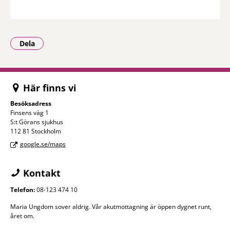
Dela
- Klicka för att öppna delningsalternativ.
Här finns vi
Besöksadress
Finsens väg 1
S:t Görans sjukhus
112 81 Stockholm
google.se/maps
Kontakt
Telefon:
08-123 474 10
Maria Ungdom sover aldrig. Vår akutmottagning är öppen dygnet runt,
året om.