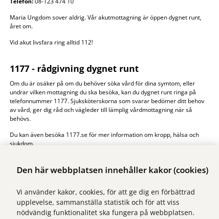
Telefon:
08-123 474 10
Maria Ungdom sover aldrig. Vår akutmottagning är öppen dygnet runt,
året om.
Vid akut livsfara ring alltid 112!
1177 - rådgivning dygnet runt
Om du är osäker på om du behöver söka vård för dina symtom, eller
undrar vilken mottagning du ska besöka, kan du dygnet runt ringa på
telefonnummer 1177. Sjuksköterskorna som svarar bedömer ditt behov
av vård, ger dig råd och vägleder till lämplig vårdmottagning när så
behövs.
Du kan även besöka 1177.se för mer information om kropp, hälsa och
sjukdom.
1177.se
Den här webbplatsen innehåller kakor (cookies)
Vi använder kakor, cookies, för att ge dig en förbättrad
upplevelse, sammanställa statistik och för att viss
nödvändig funktionalitet ska fungera på webbplatsen.